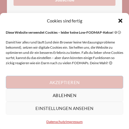
Cookies sind fertig
Diese Website verwendet Cookies – leider keine Low-FODMAP-Kekse!
🍪😢
Damit hier alles rund läuft (und dein Browser keine Verdauungsprobleme
bekommt), setzen wir digitale Cookies ein. Sie helfen uns, die Website zu
HINWEIS
optimieren und dir ein besseres Erlebnis zu bieten. Falls du lieber ohne Cookies
surfst, kannst du das einstellen – aber dann könnten einige Funktionen so
zickig reagieren wie ein Darm nach zu vielen FODMAPs. Deine Wahl! 😊
Die Inhalte dieser Website dienen nur zu
Informationszwecken und ersetzen keine medizinische
Beratung. Keine Haftung für Folgen der Anwendung.
AKZEPTIEREN
Konsultiere bei gesundheitlichen Fragen stets einen Arzt
oder Heilpraktiker.
ABLEHNEN
EINSTELLUNGEN ANSEHEN
IMPRESSUM
DATENSCHUTZ
Datenschutz
Impressum
Copyright 2026 ©
Judith Samp