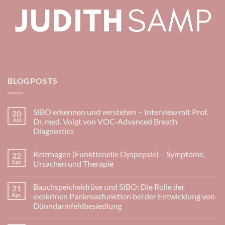
BLOGPOSTS
SIBO erkennen und verstehen – Interview mit Prof.
20
Juli
Dr. med. Voigt von VOC-Advanced Breath
Diagnostics
Keine
Kommentare
Reizmagen (Funktionelle Dyspepsie) – Symptome,
22
zu
SIBO
Apr.
Ursachen und Therapie
erkennen
und
Keine
verstehen
Kommentare
Bauchspeicheldrüse und SIBO: Die Rolle der
21
–
zu
Interview
Reizmagen
Apr.
exokrinen Pankreasfunktion bei der Entwicklung von
mit
(Funktionelle
Dünndarmfehlbesiedlung
Prof.
Dyspepsie)
Dr.
–
Keine
med.
Symptome,
Kommentare