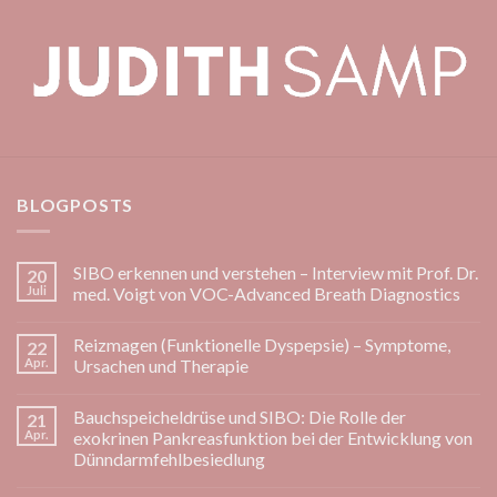
BLOGPOSTS
SIBO erkennen und verstehen – Interview mit Prof. Dr.
20
Juli
med. Voigt von VOC-Advanced Breath Diagnostics
Keine
Kommentare
Reizmagen (Funktionelle Dyspepsie) – Symptome,
22
zu
SIBO
Apr.
Ursachen und Therapie
erkennen
und
Keine
verstehen
Kommentare
Bauchspeicheldrüse und SIBO: Die Rolle der
21
–
zu
Interview
Reizmagen
Apr.
exokrinen Pankreasfunktion bei der Entwicklung von
mit
(Funktionelle
Dünndarmfehlbesiedlung
Prof.
Dyspepsie)
Dr.
–
Keine
med.
Symptome,