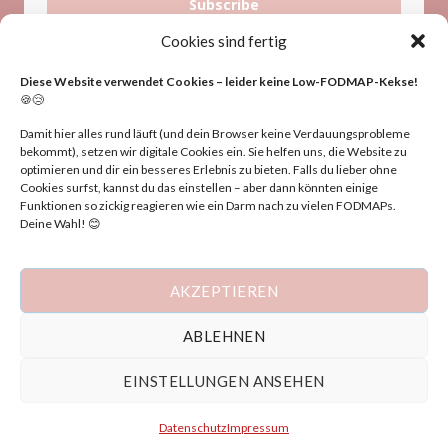
Subscribe
Cookies sind fertig
Diese Website verwendet Cookies – leider keine Low-FODMAP-Kekse!
🍪😢
Damit hier alles rund läuft (und dein Browser keine Verdauungsprobleme
bekommt), setzen wir digitale Cookies ein. Sie helfen uns, die Website zu
optimieren und dir ein besseres Erlebnis zu bieten. Falls du lieber ohne
HINWEIS
Cookies surfst, kannst du das einstellen – aber dann könnten einige
Funktionen so zickig reagieren wie ein Darm nach zu vielen FODMAPs.
Deine Wahl! 😊
Die Inhalte dieser Website dienen nur zu
Informationszwecken und ersetzen keine medizinische
Beratung. Keine Haftung für Folgen der Anwendung.
AKZEPTIEREN
Konsultiere bei gesundheitlichen Fragen stets einen Arzt oder
Heilpraktiker.
ABLEHNEN
EINSTELLUNGEN ANSEHEN
IMPRESSUM
DATENSCHUTZ
Datenschutz
Impressum
Copyright 2026 ©
Judith Samp