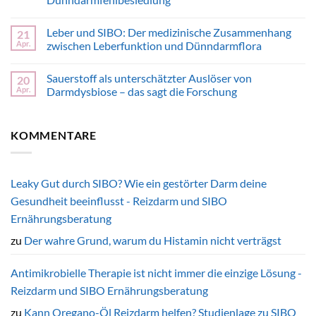
Prof.
Dyspepsie)
Dr.
–
Keine
med.
Symptome,
Kommentare
Voigt
Ursachen
Leber und SIBO: Der medizinische Zusammenhang
21
zu
von
und
Bauchspeicheldrüse
Apr.
zwischen Leberfunktion und Dünndarmflora
VOC-
Therapie
und
Advanced
SIBO:
Keine
Breath
Die
Kommentare
Diagnostics
Sauerstoff als unterschätzter Auslöser von
20
Rolle
zu
der
Leber
Apr.
Darmdysbiose – das sagt die Forschung
exokrinen
und
Pankreasfunktion
SIBO:
Keine
bei
Der
Kommentare
der
medizinische
zu
KOMMENTARE
Entwicklung
Zusammenhang
Sauerstoff
von
zwischen
als
Dünndarmfehlbesiedlung
Leberfunktion
unterschätzter
und
Auslöser
Dünndarmflora
von
Darmdysbiose
Leaky Gut durch SIBO? Wie ein gestörter Darm deine
–
Gesundheit beeinflusst - Reizdarm und SIBO
das
sagt
Ernährungsberatung
die
Forschung
zu
Der wahre Grund, warum du Histamin nicht verträgst
Antimikrobielle Therapie ist nicht immer die einzige Lösung -
Reizdarm und SIBO Ernährungsberatung
zu
Kann Oregano-Öl Reizdarm helfen? Studienlage zu SIBO