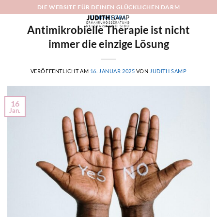
Zum
DIE WEBSITE FÜR DEINEN GLÜCKLICHEN DARM
Inhalt
DARMFLORA
Antimikrobielle Therapie ist nicht
springen
immer die einzige Lösung
VERÖFFENTLICHT AM
16. JANUAR 2025
VON
JUDITH SAMP
16
Jan.