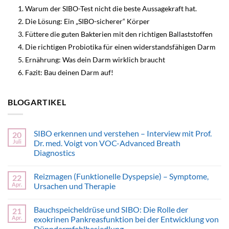
Warum der SIBO-Test nicht die beste Aussagekraft hat.
Die Lösung: Ein „SIBO-sicherer“ Körper
Füttere die guten Bakterien mit den richtigen Ballaststoffen
Die richtigen Probiotika für einen widerstandsfähigen Darm
Ernährung: Was dein Darm wirklich braucht
Fazit: Bau deinen Darm auf!
BLOGARTIKEL
SIBO erkennen und verstehen – Interview mit Prof.
20
Juli
Dr. med. Voigt von VOC-Advanced Breath
Diagnostics
Keine
Kommentare
Reizmagen (Funktionelle Dyspepsie) – Symptome,
22
zu
SIBO
Apr.
Ursachen und Therapie
erkennen
und
Keine
verstehen
Kommentare
Bauchspeicheldrüse und SIBO: Die Rolle der
21
–
zu
Interview
Reizmagen
Apr.
exokrinen Pankreasfunktion bei der Entwicklung von
mit
(Funktionelle
Dünndarmfehlbesiedlung