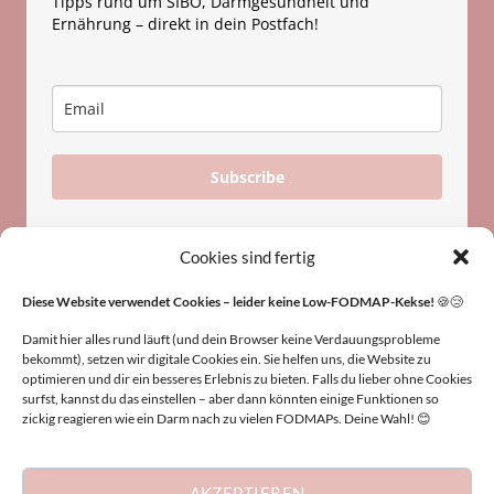
Tipps rund um SIBO, Darmgesundheit und
Ernährung – direkt in dein Postfach!
Subscribe
Cookies sind fertig
Diese Website verwendet Cookies – leider keine Low-FODMAP-Kekse!
🍪😢
Damit hier alles rund läuft (und dein Browser keine Verdauungsprobleme
bekommt), setzen wir digitale Cookies ein. Sie helfen uns, die Website zu
HINWEIS
optimieren und dir ein besseres Erlebnis zu bieten. Falls du lieber ohne Cookies
surfst, kannst du das einstellen – aber dann könnten einige Funktionen so
zickig reagieren wie ein Darm nach zu vielen FODMAPs. Deine Wahl! 😊
Die Inhalte dieser Website dienen nur zu
Informationszwecken und ersetzen keine medizinische
Beratung. Keine Haftung für Folgen der Anwendung.
AKZEPTIEREN