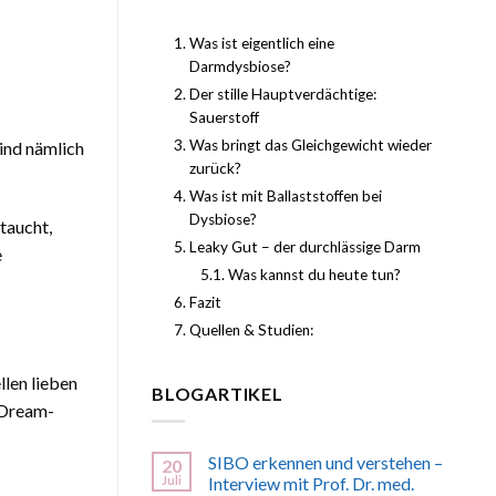
Was ist eigentlich eine
Darmdysbiose?
Der stille Hauptverdächtige:
Sauerstoff
Was bringt das Gleichgewicht wieder
sind nämlich
zurück?
Was ist mit Ballaststoffen bei
Dysbiose?
taucht,
Leaky Gut – der durchlässige Darm
e
Was kannst du heute tun?
Fazit
Quellen & Studien:
llen lieben
BLOGARTIKEL
s Dream-
SIBO erkennen und verstehen –
20
Juli
Interview mit Prof. Dr. med.