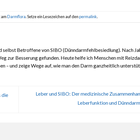
ht am
Darmflora
. Setze ein Lesezeichen auf den
permalink
.
nd selbst Betroffene von SIBO (Dünndarmfehlbesiedlung). Nach Jah
Weg zur Besserung gefunden. Heute helfe ich Menschen mit Reizd
n – und zeige Wege auf, wie man den Darm ganzheitlich unterstüt
Leber und SIBO: Der medizinische Zusammenha
 die
Leberfunktion und Dünndarm