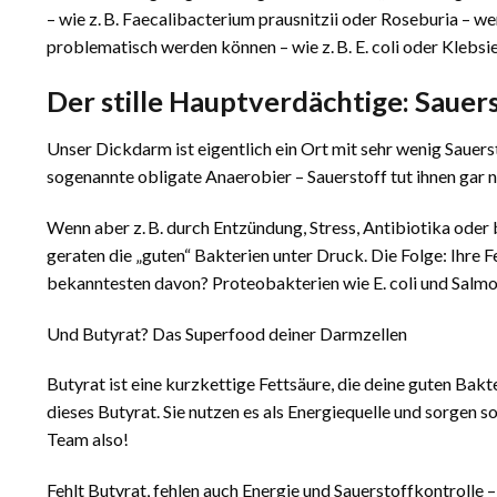
– wie z. B. Faecalibacterium prausnitzii oder Roseburia – 
problematisch werden können – wie z. B. E. coli oder Klebsiel
Der stille Hauptverdächtige: Sauer
Unser Dickdarm ist eigentlich ein Ort mit sehr wenig Sauer
sogenannte obligate Anaerobier – Sauerstoff tut ihnen gar n
Wenn aber z. B. durch Entzündung, Stress, Antibiotika oder
geraten die „guten“ Bakterien unter Druck. Die Folge: Ihre
bekanntesten davon? Proteobakterien wie E. coli und Salmo
Und Butyrat? Das Superfood deiner Darmzellen
Butyrat ist eine kurzkettige Fettsäure, die deine guten Bak
dieses Butyrat. Sie nutzen es als Energiequelle und sorgen s
Team also!
Fehlt Butyrat, fehlen auch Energie und Sauerstoffkontrolle