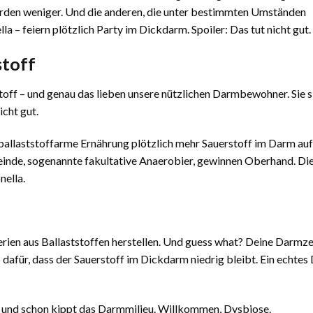
werden weniger. Und die anderen, die unter bestimmten Umständen
la – feiern plötzlich Party im Dickdarm. Spoiler: Das tut nicht gut.
stoff
stoff – und genau das lieben unsere nützlichen Darmbewohner. Sie 
icht gut.
 ballaststoffarme Ernährung plötzlich mehr Sauerstoff im Darm auf
 Feinde, sogenannte fakultative Anaerobier, gewinnen Oberhand. Di
nella.
terien aus Ballaststoffen herstellen. Und guess what? Deine Darmze
o dafür, dass der Sauerstoff im Dickdarm niedrig bleibt. Ein echte
 – und schon kippt das Darmmilieu. Willkommen, Dysbiose.