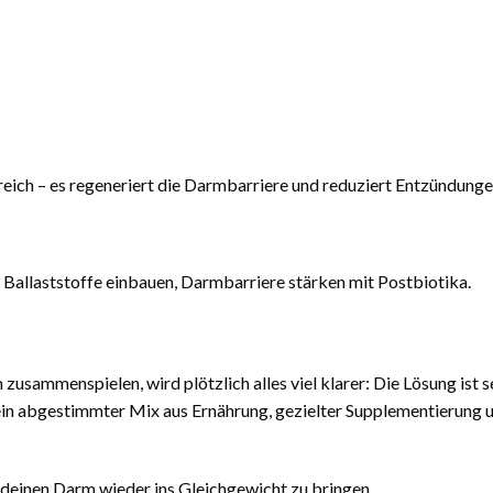
freich – es regeneriert die Darmbarriere und reduziert Entzündunge
allaststoffe einbauen, Darmbarriere stärken mit Postbiotika.
usammenspielen, wird plötzlich alles viel klarer: Die Lösung ist s
ein abgestimmter Mix aus Ernährung, gezielter Supplementierung 
t, deinen Darm wieder ins Gleichgewicht zu bringen.