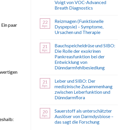
Voigt von VOC-Advanced
Breath Diagnostics
Keine
Kommentare
Reizmagen (Funktionelle
22
zu
 Ein paar
SIBO
Apr.
Dyspepsie) – Symptome,
erkennen
Ursachen und Therapie
und
verstehen
Keine
–
Kommentare
Interview
Bauchspeicheldrüse und SIBO:
21
zu
mit
Reizmagen
Apr.
Die Rolle der exokrinen
Prof.
(Funktionelle
Dr.
Pankreasfunktion bei der
Dyspepsie)
med.
–
Entwicklung von
Voigt
Symptome,
Dünndarmfehlbesiedlung
von
Ursachen
VOC-
hwertigen
und
Keine
Advanced
Therapie
Kommentare
Breath
Leber und SIBO: Der
21
zu
Diagnostics
Bauchspeicheldrüse
Apr.
medizinische Zusammenhang
und
zwischen Leberfunktion und
SIBO:
Die
Dünndarmflora
Rolle
Keine
der
Kommentare
exokrinen
Sauerstoff als unterschätzter
20
zu
Pankreasfunktion
Leber
Apr.
bei
Auslöser von Darmdysbiose –
eshalb:
und
der
das sagt die Forschung
SIBO:
Entwicklung
Der
von
Keine