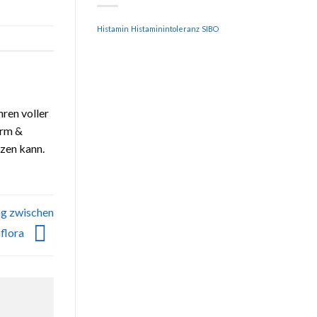
Histamin
Histaminintoleranz
SIBO
ren voller
arm &
zen kann.
ng zwischen
flora