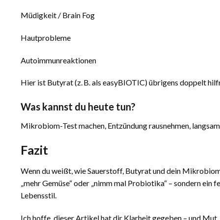
Müdigkeit / Brain Fog
Hautprobleme
Autoimmunreaktionen
Hier ist Butyrat (z. B. als easyBIOTIC) übrigens doppelt hil
Was kannst du heute tun?
Mikrobiom-Test machen, Entzündung rausnehmen, langsam B
Fazit
Wenn du weißt, wie Sauerstoff, Butyrat und dein Mikrobiom z
„mehr Gemüse“ oder „nimm mal Probiotika“ – sondern ein f
Lebensstil.
Ich hoffe, dieser Artikel hat dir Klarheit gegeben – und Mu