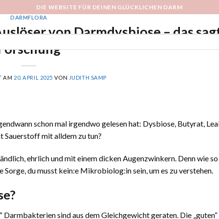
DIE WEBSITE FÜR DEINEN GLÜCKLICHEN DARM
DARMFLORA
SIBO DARM ONLINE KURS
Auslöser von Darmdysbiose – das sagt
Forschung
T AM
20. APRIL 2025
VON
JUDITH SAMP
rgendwann schon mal irgendwo gelesen hat: Dysbiose, Butyrat, Lea
 Sauerstoff mit alldem zu tun?
tändlich, ehrlich und mit einem dicken Augenzwinkern. Denn wie so
e Sorge, du musst kein:e Mikrobiolog:in sein, um es zu verstehen.
se?
n“ Darmbakterien sind aus dem Gleichgewicht geraten. Die „guten“