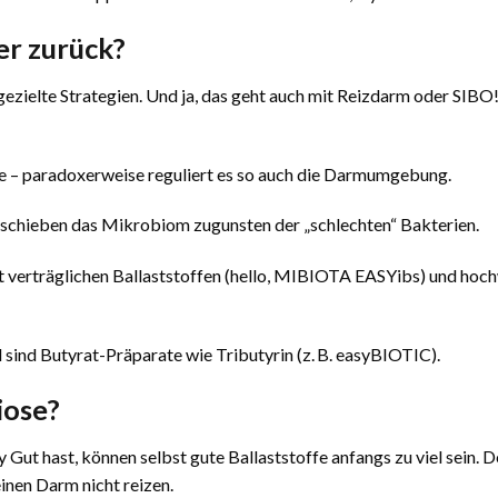
er zurück?
gezielte Strategien. Und ja, das geht auch mit Reizdarm oder SIBO!
 – paradoxerweise reguliert es so auch die Darmumgebung.
rschieben das Mikrobiom zugunsten der „schlechten“ Bakterien.
t verträglichen Ballaststoffen (hello, MIBIOTA EASYibs) und hoc
 sind Butyrat-Präparate wie Tributyrin (z. B. easyBIOTIC).
iose?
ut hast, können selbst gute Ballaststoffe anfangs zu viel sein. D
einen Darm nicht reizen.