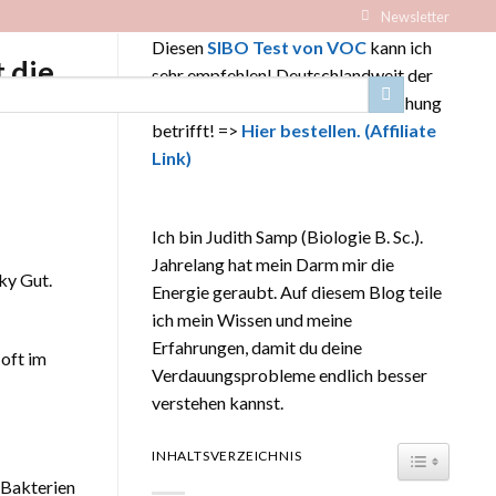
Newsletter
Diesen
SIBO Test von VOC
kann ich
-
-
 die
sehr empfehlen! Deutschlandweit der
Beste, was Genauigkeit und Forschung
betrifft! =>
Hier bestellen.
(Affiliate
Link)
Ich bin Judith Samp (Biologie B. Sc.).
Jahrelang hat mein Darm mir die
ky Gut.
Energie geraubt. Auf diesem Blog teile
ich mein Wissen und meine
Erfahrungen, damit du deine
 oft im
Verdauungsprobleme endlich besser
verstehen kannst.
TOGGLE T
INHALTSVERZEICHNIS
 Bakterien