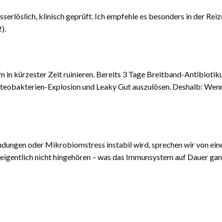
rlöslich, klinisch geprüft. Ich empfehle es besonders in der Rei
).
in kürzester Zeit ruinieren. Bereits 3 Tage Breitband-Antibioti
oteobakterien-Explosion und Leaky Gut auszulösen. Deshalb: Wenn
dungen oder Mikrobiomstress instabil wird, sprechen wir von ei
da eigentlich nicht hingehören – was das Immunsystem auf Dauer ga