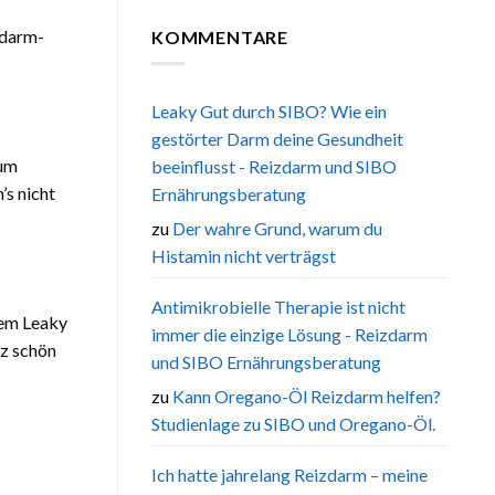
medizinische
Dünndarmfehlbesiedlung
Kommentare
Zusammenhang
zu
zwischen
zdarm-
KOMMENTARE
Sauerstoff
Leberfunktion
als
und
unterschätzter
Dünndarmflora
Auslöser
von
Darmdysbiose
Leaky Gut durch SIBO? Wie ein
–
gestörter Darm deine Gesundheit
das
sagt
kum
beeinflusst - Reizdarm und SIBO
die
Forschung
’s nicht
Ernährungsberatung
zu
Der wahre Grund, warum du
Histamin nicht verträgst
Antimikrobielle Therapie ist nicht
nem Leaky
immer die einzige Lösung - Reizdarm
nz schön
und SIBO Ernährungsberatung
zu
Kann Oregano-Öl Reizdarm helfen?
Studienlage zu SIBO und Oregano-Öl.
Ich hatte jahrelang Reizdarm – meine