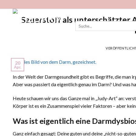
Zum
Inhalt
HOME
BLOG
FORSCHUNG
Sauerstoff als unterschätzter 
springen
VERÖFFENTLICH
20
Apr.
In der Welt der Darmgesundheit gibt es Begriffe, die man i
Aber was passiert da eigentlich genau im Darm? Und was hat
Heute schauen wir uns das Ganze mal in „Judy-Art“ an: vers
Körper ist es ein Zusammenspiel vieler Faktoren – aber kein
Was ist eigentlich eine Darmdysbio
Ganz einfach gesagt: Deine guten und deine „nicht-so-gute