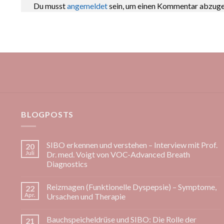
Du musst
angemeldet
sein, um einen Kommentar abzug
BLOGPOSTS
SIBO erkennen und verstehen – Interview mit Prof.
20
Juli
Dr. med. Voigt von VOC-Advanced Breath
Diagnostics
Keine
Kommentare
Reizmagen (Funktionelle Dyspepsie) – Symptome,
22
zu
SIBO
Apr.
Ursachen und Therapie
erkennen
und
Keine
verstehen
Kommentare
Bauchspeicheldrüse und SIBO: Die Rolle der
21
–
zu