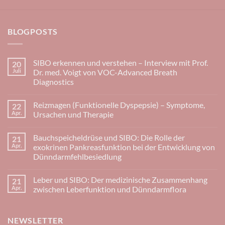
BLOGPOSTS
SIBO erkennen und verstehen – Interview mit Prof.
20
Juli
Dr. med. Voigt von VOC-Advanced Breath
Diagnostics
Keine
Kommentare
Reizmagen (Funktionelle Dyspepsie) – Symptome,
22
zu
SIBO
Apr.
Ursachen und Therapie
erkennen
und
Keine
verstehen
Kommentare
Bauchspeicheldrüse und SIBO: Die Rolle der
21
–
zu
Interview
Reizmagen
Apr.
exokrinen Pankreasfunktion bei der Entwicklung von
mit
(Funktionelle
Dünndarmfehlbesiedlung
Prof.
Dyspepsie)
Dr.
–
Keine
med.
Symptome,
Kommentare
Voigt
Ursachen
Leber und SIBO: Der medizinische Zusammenhang
21
zu
von
und
Bauchspeicheldrüse
Apr.
zwischen Leberfunktion und Dünndarmflora
VOC-
Therapie
und
Advanced
SIBO:
Keine
Breath
Die
Kommentare
Diagnostics
Rolle
zu
NEWSLETTER
der
Leber