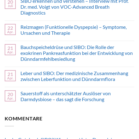
SIBO erkennen und verstehen – Interview mit Prof.
20
Juli
Dr. med. Voigt von VOC-Advanced Breath
Diagnostics
Keine
Kommentare
Reizmagen (Funktionelle Dyspepsie) – Symptome,
22
zu
SIBO
Apr.
Ursachen und Therapie
erkennen
und
Keine
verstehen
Kommentare
Bauchspeicheldrüse und SIBO: Die Rolle der
21
–
zu
Interview
Reizmagen
Apr.
exokrinen Pankreasfunktion bei der Entwicklung von
mit
(Funktionelle
Dünndarmfehlbesiedlung
Prof.
Dyspepsie)
Dr.
–
Keine
med.
Symptome,
Kommentare
Voigt
Ursachen
Leber und SIBO: Der medizinische Zusammenhang
21
zu
von
und
Bauchspeicheldrüse
Apr.
zwischen Leberfunktion und Dünndarmflora
VOC-
Therapie
und
Advanced
SIBO:
Keine
Breath
Die
Kommentare
Diagnostics
Sauerstoff als unterschätzter Auslöser von
20
Rolle
zu
der
Leber
Apr.
Darmdysbiose – das sagt die Forschung
exokrinen
und
Pankreasfunktion
SIBO:
Keine
bei
Der
Kommentare
der
medizinische
zu
KOMMENTARE
Entwicklung
Zusammenhang
Sauerstoff
von
zwischen
als
Dünndarmfehlbesiedlung
Leberfunktion
unterschätzter
und
Auslöser
Dünndarmflora
von
Darmdysbiose