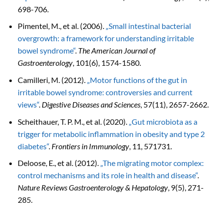
698-706.
Pimentel, M., et al. (2006).
„Small intestinal bacterial
overgrowth: a framework for understanding irritable
bowel syndrome“
.
The American Journal of
Gastroenterology
, 101(6), 1574-1580.
Camilleri, M. (2012).
„Motor functions of the gut in
irritable bowel syndrome: controversies and current
views“
.
Digestive Diseases and Sciences
, 57(11), 2657-2662.
Scheithauer, T. P. M., et al. (2020).
„Gut microbiota as a
trigger for metabolic inflammation in obesity and type 2
diabetes“
.
Frontiers in Immunology
, 11, 571731.
Deloose, E., et al. (2012).
„The migrating motor complex:
control mechanisms and its role in health and disease“
.
Nature Reviews Gastroenterology & Hepatology
, 9(5), 271-
285.