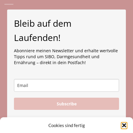
exokrinen
und
Pankreasfunktion
SIBO:
bei
Der
der
medizinische
Entwicklung
Zusammenhang
Bleib auf dem
von
zwischen
Dünndarmfehlbesiedlung
Leberfunktion
und
Dünndarmflora
Laufenden!
Abonniere meinen Newsletter und erhalte wertvolle
Tipps rund um SIBO, Darmgesundheit und
Ernährung – direkt in dein Postfach!
Subscribe
Cookies sind fertig