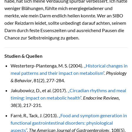
habe, hat sich meine Verdauung spürbar verbessert. Ich hatte
weniger Blähungen, fühlte mich energiegeladener und
merkte, wie mein Darm endlich heilen konnte. Wer an SIBO
oder Reizdarm leidet, sollte unbedingt darauf achten, seinem
Darm durch feste Essenszeiten und ausreichend Pausen die
Chance zur Selbstreinigung zu geben.
Studien & Quellen
Westerterp-Plantenga, M. S. (2004).
„Historical changes in
meal patterns and their impact on metabolism“
.
Physiology
& Behavior
, 81(2), 277-284.
Jakubowicz, D., et al. (2017).
„Circadian rhythms and meal
timing: impact on metabolic health“
.
Endocrine Reviews
,
38(3), 217-231.
Farré, R., Tack, J. (2013).
„Food and symptom generation in
functional gastrointestinal disorders: physiological
aspects“
.
The American Journal of Gastroenterology
, 108(5),