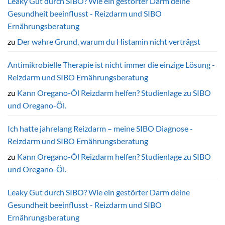
Leaky Gut durch SIBO? Wie ein gestörter Darm deine
–
Gesundheit beeinflusst - Reizdarm und SIBO
das
sagt
Ernährungsberatung
die
Forschung
zu
Der wahre Grund, warum du Histamin nicht verträgst
Antimikrobielle Therapie ist nicht immer die einzige Lösung -
Reizdarm und SIBO Ernährungsberatung
zu
Kann Oregano-Öl Reizdarm helfen? Studienlage zu SIBO
und Oregano-Öl.
Ich hatte jahrelang Reizdarm – meine SIBO Diagnose -
Reizdarm und SIBO Ernährungsberatung
zu
Kann Oregano-Öl Reizdarm helfen? Studienlage zu SIBO
und Oregano-Öl.
Leaky Gut durch SIBO? Wie ein gestörter Darm deine
Gesundheit beeinflusst - Reizdarm und SIBO
Ernährungsberatung