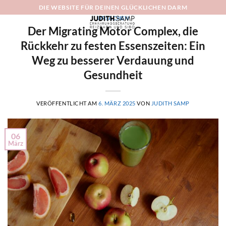
Zum
DIE WEBSITE FÜR DEINEN GLÜCKLICHEN DARM
Inhalt
URSACHEN
Der Migrating Motor Complex, die
springen
Rückkehr zu festen Essenszeiten: Ein
Weg zu besserer Verdauung und
Gesundheit
VERÖFFENTLICHT AM
6. MÄRZ 2025
VON
JUDITH SAMP
06
März