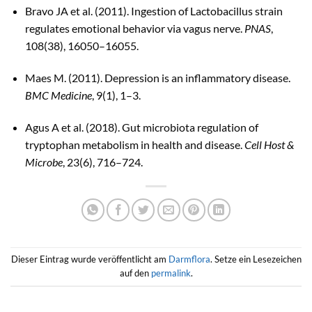
Bravo JA et al. (2011). Ingestion of Lactobacillus strain
regulates emotional behavior via vagus nerve.
PNAS
,
108(38), 16050–16055.
Maes M. (2011). Depression is an inflammatory disease.
BMC Medicine
, 9(1), 1–3.
Agus A et al. (2018). Gut microbiota regulation of
tryptophan metabolism in health and disease.
Cell Host &
Microbe
, 23(6), 716–724.
Dieser Eintrag wurde veröffentlicht am
Darmflora
. Setze ein Lesezeichen
auf den
permalink
.