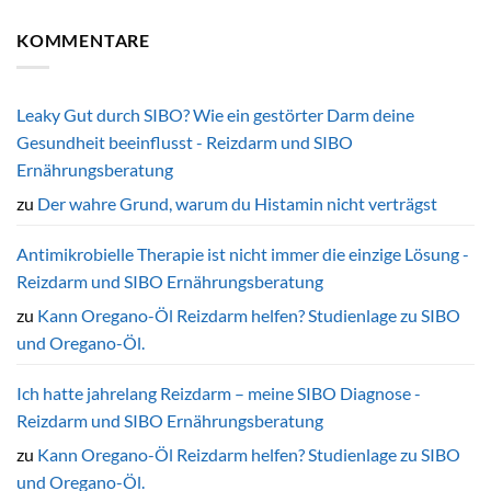
bei
Der
Kommentare
der
medizinische
zu
KOMMENTARE
Entwicklung
Zusammenhang
Sauerstoff
von
zwischen
als
Dünndarmfehlbesiedlung
Leberfunktion
unterschätzter
und
Auslöser
Dünndarmflora
von
Darmdysbiose
Leaky Gut durch SIBO? Wie ein gestörter Darm deine
–
Gesundheit beeinflusst - Reizdarm und SIBO
das
sagt
Ernährungsberatung
die
Forschung
zu
Der wahre Grund, warum du Histamin nicht verträgst
Antimikrobielle Therapie ist nicht immer die einzige Lösung -
Reizdarm und SIBO Ernährungsberatung
zu
Kann Oregano-Öl Reizdarm helfen? Studienlage zu SIBO
und Oregano-Öl.
Ich hatte jahrelang Reizdarm – meine SIBO Diagnose -
Reizdarm und SIBO Ernährungsberatung
zu
Kann Oregano-Öl Reizdarm helfen? Studienlage zu SIBO
und Oregano-Öl.