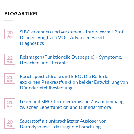
BLOGARTIKEL
SIBO erkennen und verstehen – Interview mit Prof.
20
Juli
Dr. med. Voigt von VOC-Advanced Breath
Diagnostics
Keine
Kommentare
Reizmagen (Funktionelle Dyspepsie) – Symptome,
22
zu
SIBO
Apr.
Ursachen und Therapie
erkennen
und
Keine
verstehen
Kommentare
Bauchspeicheldrüse und SIBO: Die Rolle der
21
–
zu
Interview
Reizmagen
Apr.
exokrinen Pankreasfunktion bei der Entwicklung von
mit
(Funktionelle
Dünndarmfehlbesiedlung
Prof.
Dyspepsie)
Dr.
–
Keine
med.
Symptome,
Kommentare
Voigt
Ursachen
Leber und SIBO: Der medizinische Zusammenhang
21
zu
von
und
Bauchspeicheldrüse
Apr.
zwischen Leberfunktion und Dünndarmflora
VOC-
Therapie
und
Advanced
SIBO:
Keine
Breath
Die
Kommentare
Diagnostics
Sauerstoff als unterschätzter Auslöser von
20
Rolle
zu
der
Leber
Apr.
Darmdysbiose – das sagt die Forschung
exokrinen
und
Pankreasfunktion
SIBO:
Keine