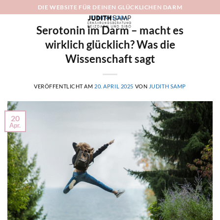
Zum
DIE WEBSITE FÜR DEINEN GLÜCKLICHEN DARM
Inhalt
DARMFLORA
Serotonin im Darm – macht es
springen
wirklich glücklich? Was die
Wissenschaft sagt
VERÖFFENTLICHT AM
20. APRIL 2025
VON
JUDITH SAMP
20
Apr.