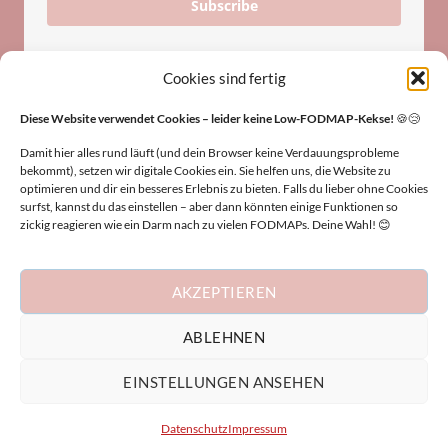
Subscribe
Cookies sind fertig
Diese Website verwendet Cookies – leider keine Low-FODMAP-Kekse!
🍪😢
Damit hier alles rund läuft (und dein Browser keine Verdauungsprobleme
bekommt), setzen wir digitale Cookies ein. Sie helfen uns, die Website zu
HINWEIS
optimieren und dir ein besseres Erlebnis zu bieten. Falls du lieber ohne Cookies
surfst, kannst du das einstellen – aber dann könnten einige Funktionen so
zickig reagieren wie ein Darm nach zu vielen FODMAPs. Deine Wahl! 😊
Die Inhalte dieser Website dienen nur zu
Informationszwecken und ersetzen keine medizinische
Beratung. Keine Haftung für Folgen der Anwendung.
AKZEPTIEREN
Konsultiere bei gesundheitlichen Fragen stets einen Arzt
oder Heilpraktiker.
ABLEHNEN
EINSTELLUNGEN ANSEHEN
IMPRESSUM
DATENSCHUTZ
Datenschutz
Impressum
Copyright 2026 ©
Judith Samp