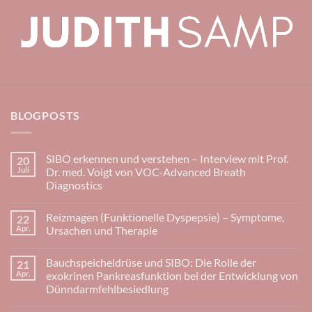
BLOGPOSTS
SIBO erkennen und verstehen – Interview mit Prof.
20
Juli
Dr. med. Voigt von VOC-Advanced Breath
Diagnostics
Keine
Kommentare
Reizmagen (Funktionelle Dyspepsie) – Symptome,
22
zu
SIBO
Apr.
Ursachen und Therapie
erkennen
und
Keine
verstehen
Kommentare
Bauchspeicheldrüse und SIBO: Die Rolle der
21
–
zu
Interview
Reizmagen
Apr.
exokrinen Pankreasfunktion bei der Entwicklung von
mit
(Funktionelle
Dünndarmfehlbesiedlung
Prof.
Dyspepsie)
Dr.
–
Keine
med.
Symptome,